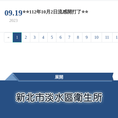
09.19
⭐⭐112年10月2日流感開打了⭐⭐
2023
«
1
2
3
4
5
6
7
8
9
10
11
1
展開