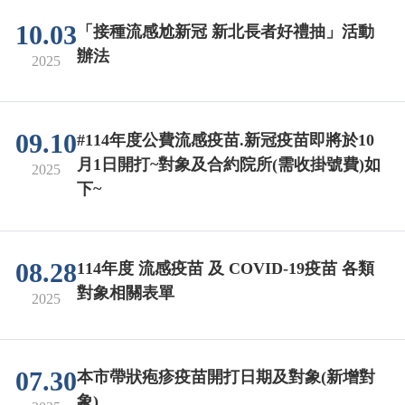
10.03
「接種流感尬新冠 新北長者好禮抽」活動
辦法
2025
09.10
#114年度公費流感疫苗.新冠疫苗即將於10
月1日開打~對象及合約院所(需收掛號費)如
2025
下~
08.28
114年度 流感疫苗 及 COVID-19疫苗 各類
對象相關表單
2025
07.30
本市帶狀疱疹疫苗開打日期及對象(新增對
象)