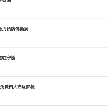
合力預防傳染病
進駐守護
林區免費四大癌症篩檢