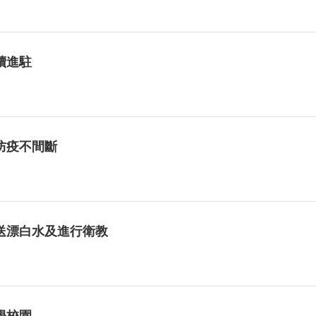
續進駐
防疫不間斷
送漂白水及進行衛教
學校園